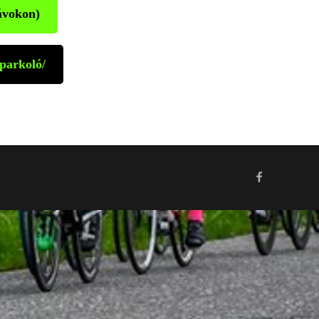
ávokon)
parkoló/