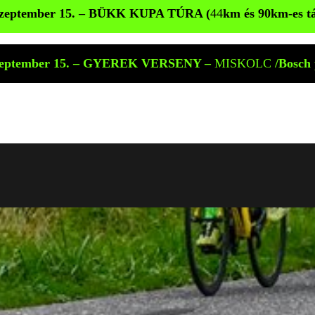
szeptember 15. –
BÜKK KUPA TÚRA (
44
km és 90km-es t
szeptember 15. – GYEREK VERSENY –
MISKOLC
/Bosch 