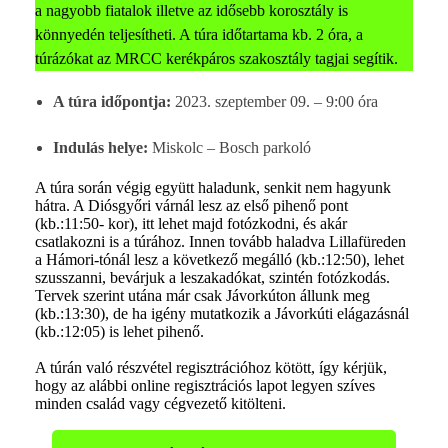
a nagyobb fiatalok illetve az idősebb korosztály is
könnyedén teljesítheti. A túra időtartama kb. 2 óra, a
túrázókat az MRCC kerékpáros szakosztály tagjai segítik.
A túra időpontja:
2023. szeptember 09. – 9:00 óra
Indulás helye:
Miskolc – Bosch parkoló
A túra során végig együtt haladunk, senkit nem hagyunk
hátra. A Diósgyőri várnál lesz az első pihenő pont
(kb.:11:50- kor), itt lehet majd fotózkodni, és akár
csatlakozni is a túrához. Innen tovább haladva Lillafüreden
a Hámori-tónál lesz a következő megálló (kb.:12:50), lehet
szusszanni, bevárjuk a leszakadókat, szintén fotózkodás.
Tervek szerint utána már csak Jávorkúton állunk meg
(kb.:13:30), de ha igény mutatkozik a Jávorkúti elágazásnál
(kb.:12:05) is lehet pihenő.
A túrán való részvétel regisztrációhoz kötött, így kérjük,
hogy az alábbi online regisztrációs lapot legyen szíves
minden család vagy cégvezető kitölteni.